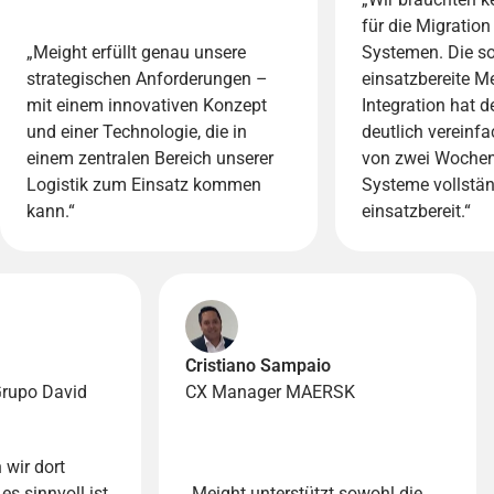
für die Migration
„Meight erfüllt genau unsere
Systemen. Die so
strategischen Anforderungen –
einsatzbereite Me
mit einem innovativen Konzept
Integration hat 
und einer Technologie, die in
deutlich vereinfa
einem zentralen Bereich unserer
von zwei Wochen
Logistik zum Einsatz kommen
Systeme vollstä
kann.“
einsatzbereit.“
Cristiano Sampaio
rupo David
CX Manager MAERSK
 wir dort
s sinnvoll ist,
„Meight unterstützt sowohl die