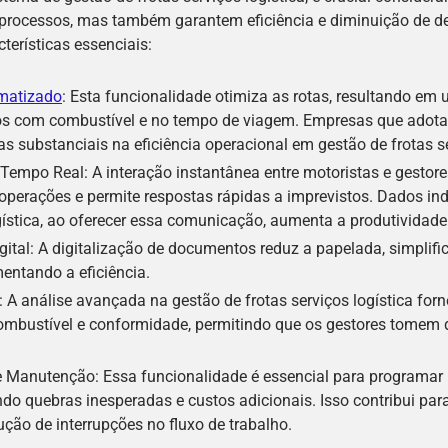
processos, mas também garantem eficiência e diminuição de 
terísticas essenciais:
matizado
: Esta funcionalidade otimiza as rotas, resultando em 
os com combustível e no tempo de viagem. Empresas que adota
s substanciais na eficiência operacional em gestão de frotas se
mpo Real: A interação instantânea entre motoristas e gestore
perações e permite respostas rápidas a imprevistos. Dados in
ogística, ao oferecer essa comunicação, aumenta a produtividad
tal: A digitalização de documentos reduz a papelada, simplifi
ntando a eficiência.
 A análise avançada na gestão de frotas serviços logística forn
ombustível e conformidade, permitindo que os gestores tomem 
 Manutenção: Essa funcionalidade é essencial para programa
ndo quebras inesperadas e custos adicionais. Isso contribui par
ução de interrupções no fluxo de trabalho.