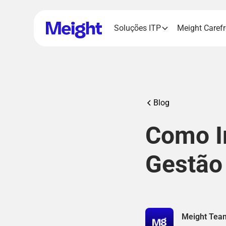
Soluções ITP
Meight Caref
Blog
Como I
Gestão 
Meight Tea