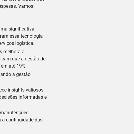
despesas. Vamos
uma significativa
ram essa tecnologia
rviços logística.
s melhora a
dicam que a gestão de
e em até 19%.
cando a gestão
ece insights valiosos
decisões informadas e
r manutenções
a a continuidade das