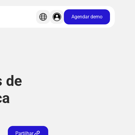
Agendar demo
s de
ca
Partilhar