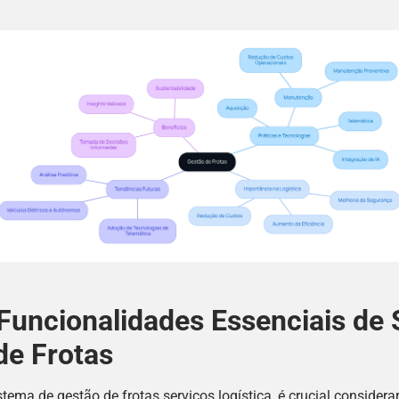
r Funcionalidades Essenciais de
de Frotas
ema de gestão de frotas serviços logística, é crucial considera