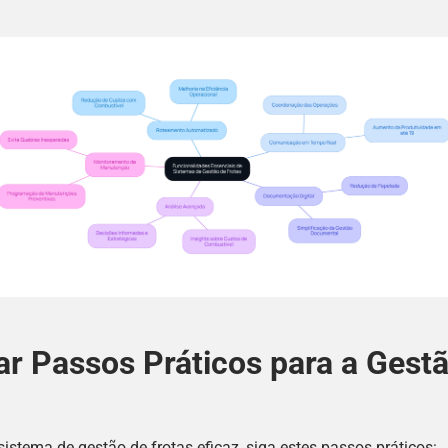
r Passos Práticos para a Gest
stema de gestão de frotas eficaz, siga estes passos práticos: