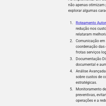
não apenas otimizam 
explorar algumas carac
Roteamento Auto
redução nos cust
relataram melhoria
Comunicação em Te
coordenação das o
frotas serviços l
Documentação Digi
documental e aume
Análise Avançada:
sobre custos de c
estratégicas.
Monitoramento de
preventivas, evita
operações e a red