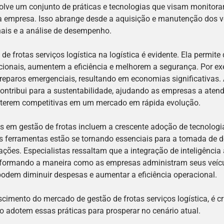
olve um conjunto de práticas e tecnologias que visam monitorar
a empresa. Isso abrange desde a aquisição e manutenção dos ve
ais e a análise de desempenho.
 de frotas serviços logística na logística é evidente. Ela permit
ionais, aumentem a eficiência e melhorem a segurança. Por e
 reparos emergenciais, resultando em economias significativas.
contribui para a sustentabilidade, ajudando as empresas a aten
nterem competitivas em um mercado em rápida evolução.
s em gestão de frotas incluem a crescente adoção de tecnologia
sas ferramentas estão se tornando essenciais para a tomada de 
ções. Especialistas ressaltam que a integração de inteligência a
formando a maneira como as empresas administram seus veícul
podem diminuir despesas e aumentar a eficiência operacional.
cimento do mercado de gestão de frotas serviços logística, é c
io adotem essas práticas para prosperar no cenário atual.